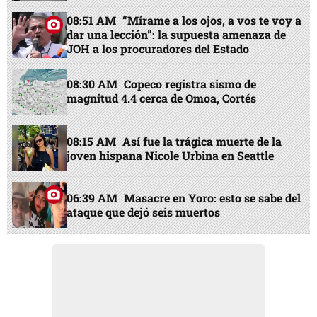
08:51 AM
“Mírame a los ojos, a vos te voy a
dar una lección”: la supuesta amenaza de
JOH a los procuradores del Estado
08:30 AM
Copeco registra sismo de
magnitud 4.4 cerca de Omoa, Cortés
08:15 AM
Así fue la trágica muerte de la
joven hispana Nicole Urbina en Seattle
06:39 AM
Masacre en Yoro: esto se sabe del
ataque que dejó seis muertos