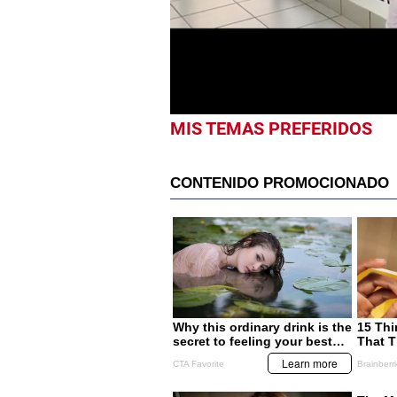
minutes,
32
seconds
Volume
0%
MIS TEMAS PREFERIDOS