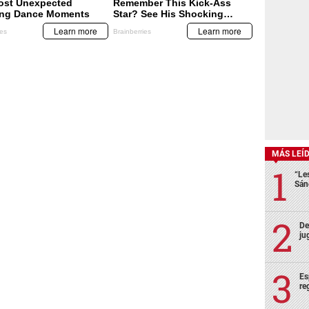
MÁS LEÍ
“Le
Sán
De
ju
Es
re