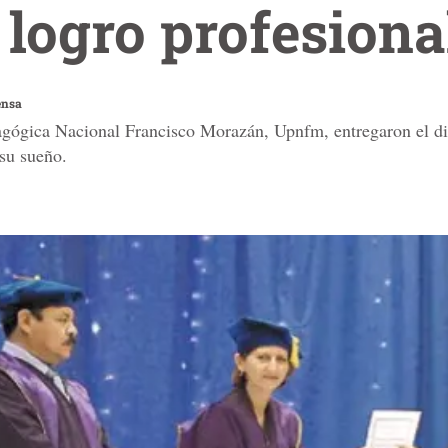
logro profesiona
ensa
agógica Nacional Francisco Morazán, Upnfm, entregaron el d
 su sueño.