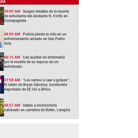
ADA
09:09 AM
Surgen detalles de la muerte
de estudiante del Abelardo R. Fortín en
Comayagüela
08:50 AM
Policía pierde la vida en un
enfrentamiento armado en San Pedro
Sula
06:15 AM
Cae auxiliar de enfermería
por la muerte de su esposo en un
autolavado
07:58 AM
“Les vamos a caer a golpes”:
El relato de Bryan Sánchez, hondureño
deportado de EE UU a África
08:27 AM
Hallan a motociclista
calcinado en carretera de Belén, Lempira