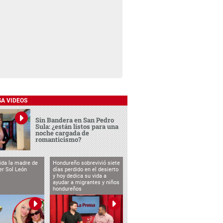
SA VIDEOS
Sin Bandera en San Pedro
Sula: ¿están listos para una
noche cargada de
romanticismo?
vida la madre de
Hondureño sobrevivió siete
cer Sol León
días perdido en el desierto
y hoy dedica su vida a
ayudar a migrantes y niños
hondureños