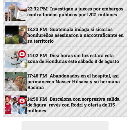
22:32 PM
Investigan a jueces por embargos
contra fondos públicos por L921 millones
18:33 PM
Guatemala indaga si sicarios
hondureños asesinaron a narcotraficante en
su territorio
14:02 PM
Diez horas sin luz estará esta
zona de Honduras este sábado 8 de agosto
17:46 PM
Abandonados en el hospital, así
permanecen Nasser Hilsaca y su hermana
Básima
14:50 PM
Barcelona con sorpresiva salida
de figura, revés con Rodri y oferta de 115
millones