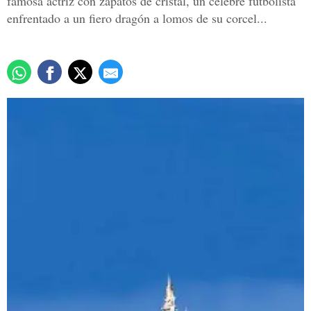
famosa actriz con zapatos de cristal, un célebre futbolista
enfrentado a un fiero dragón a lomos de su corcel...