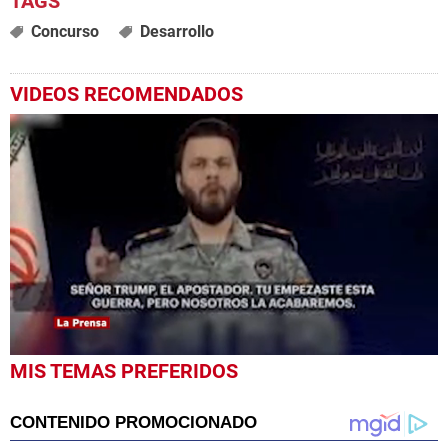
Concurso
Desarrollo
VIDEOS RECOMENDADOS
0
MIS TEMAS PREFERIDOS
seconds
of
1
minute,
57