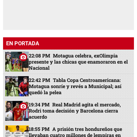
EN PORTADA
22:08 PM
Motagua celebra, exOlimpia
presente y las chicas que enamoraron en el
Nacional
22:42 PM
Tabla Copa Centroamericana:
Motagua sonríe y revés a Municipal; así
quedó la pelea
19:34 PM
Real Madrid agita el mercado,
Rodri toma decisión y Barcelona cierra
acuerdo
18:55 PM
A prisión tres hondureños que
llevaban cuatro millones de lempiras en