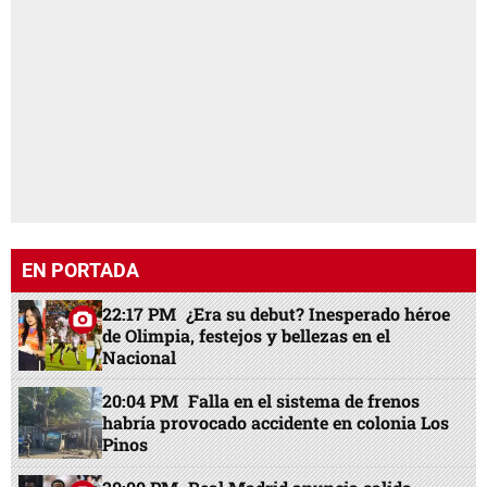
EN PORTADA
22:17 PM
¿Era su debut? Inesperado héroe
de Olimpia, festejos y bellezas en el
Nacional
20:04 PM
Falla en el sistema de frenos
habría provocado accidente en colonia Los
Pinos