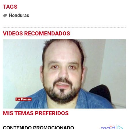
Honduras
VIDEOS RECOMENDADOS
0
MIS TEMAS PREFERIDOS
seconds
of
1
minute,