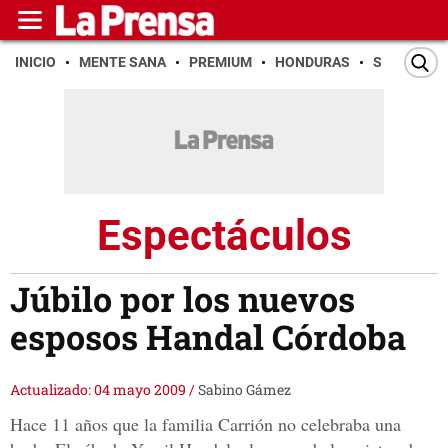
INICIO
MENTE SANA
PREMIUM
HONDURAS
SAN PEDR
Espectáculos
Júbilo por los nuevos
esposos Handal Córdoba
Actualizado: 04 mayo 2009
/
Sabino Gámez
Hace 11 años que la familia Carrión no celebraba una