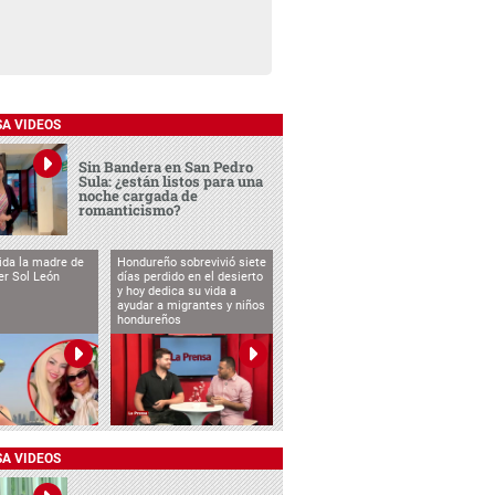
SA VIDEOS
Sin Bandera en San Pedro
Sula: ¿están listos para una
noche cargada de
romanticismo?
vida la madre de
Hondureño sobrevivió siete
cer Sol León
días perdido en el desierto
y hoy dedica su vida a
ayudar a migrantes y niños
hondureños
SA VIDEOS