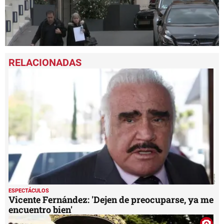
0
seconds
of
1
minute,
1
second
ESPECTÁCULOS
Vicente Fernández: 'Dejen de preocuparse, ya me
encuentro bien'