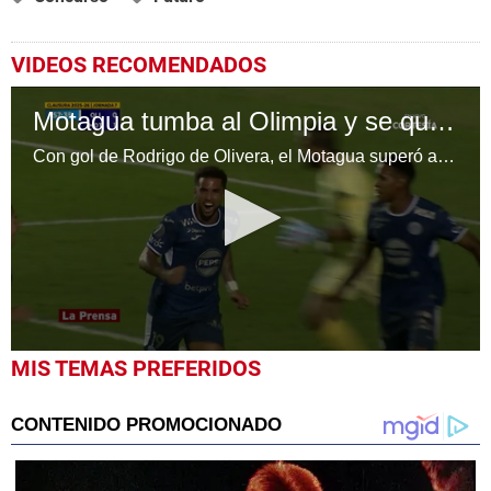
VIDEOS RECOMENDADOS
Motagua tumba al Olimpia y se queda con el derbi capitalino
Con gol de Rodrigo de Olivera, el Motagua superó al Olimpia y consigue tres valiosos puntos en el derbi capitalino.
0
MIS TEMAS PREFERIDOS
seconds
of
45
seconds