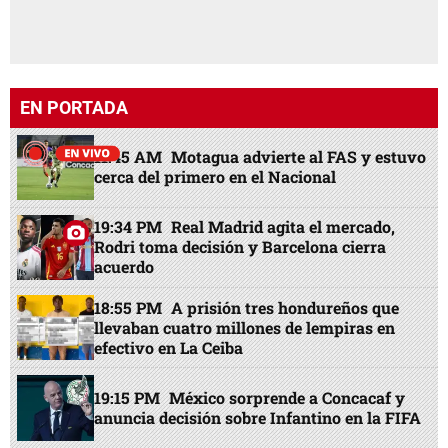
EN PORTADA
11:45 AM
Motagua advierte al FAS y estuvo
cerca del primero en el Nacional
19:34 PM
Real Madrid agita el mercado,
Rodri toma decisión y Barcelona cierra
acuerdo
18:55 PM
A prisión tres hondureños que
llevaban cuatro millones de lempiras en
efectivo en La Ceiba
19:15 PM
México sorprende a Concacaf y
anuncia decisión sobre Infantino en la FIFA