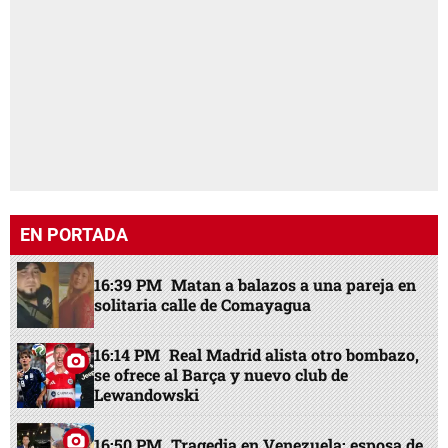
EN PORTADA
16:39 PM
Matan a balazos a una pareja en
solitaria calle de Comayagua
16:14 PM
Real Madrid alista otro bombazo,
se ofrece al Barça y nuevo club de
Lewandowski
16:50 PM
Tragedia en Venezuela: esposa de