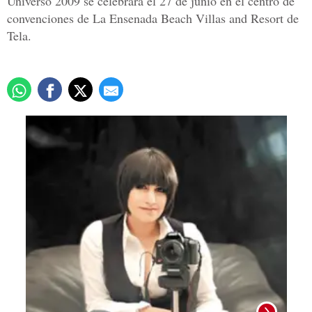
Universo 2009 se celebrará el 27 de junio en el centro de
convenciones de La Ensenada Beach Villas and Resort de
Tela.
Foto: