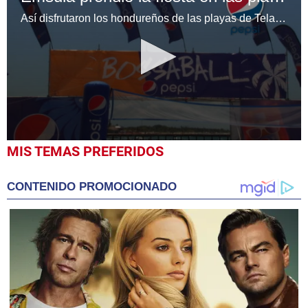
Así disfrutaron los hondureños de las playas de Tela con Emsula
0
MIS TEMAS PREFERIDOS
seconds
of
2
CONTENIDO PROMOCIONADO
minutes,
19
seconds