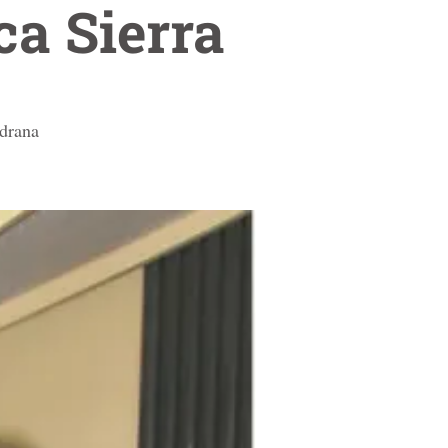
a Sierra
edrana