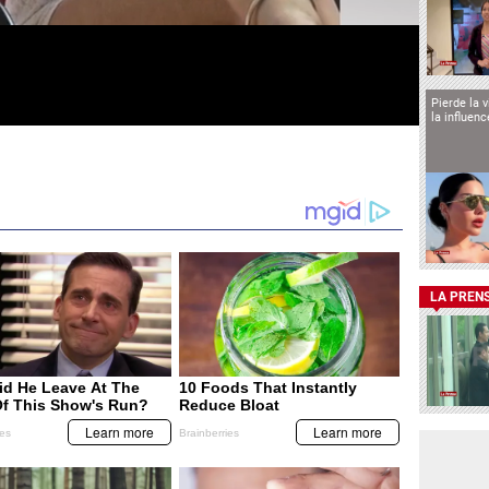
Pierde la 
la influen
LA PREN