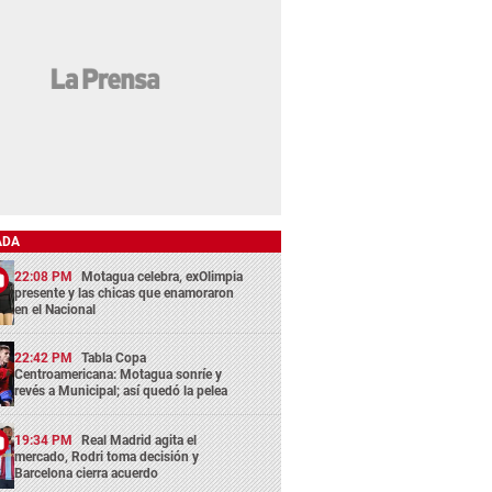
ADA
22:08 PM
Motagua celebra, exOlimpia
presente y las chicas que enamoraron
en el Nacional
22:42 PM
Tabla Copa
Centroamericana: Motagua sonríe y
revés a Municipal; así quedó la pelea
19:34 PM
Real Madrid agita el
mercado, Rodri toma decisión y
Barcelona cierra acuerdo