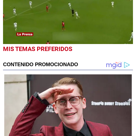
0
MIS TEMAS PREFERIDOS
seconds
of
42
seconds