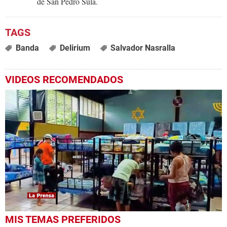
de San Pedro Sula.
Banda
Delirium
Salvador Nasralla
VIDEOS RECOMENDADOS
0
MIS TEMAS PREFERIDOS
seconds