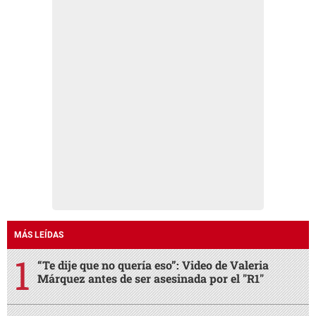
MÁS LEÍDAS
“Te dije que no quería eso”: Video de Valeria
Márquez antes de ser asesinada por el "R1"