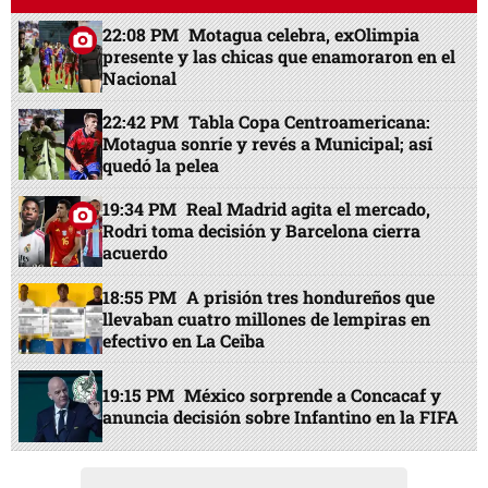
22:08 PM
Motagua celebra, exOlimpia
presente y las chicas que enamoraron en el
Nacional
22:42 PM
Tabla Copa Centroamericana:
Motagua sonríe y revés a Municipal; así
quedó la pelea
19:34 PM
Real Madrid agita el mercado,
Rodri toma decisión y Barcelona cierra
acuerdo
18:55 PM
A prisión tres hondureños que
llevaban cuatro millones de lempiras en
efectivo en La Ceiba
19:15 PM
México sorprende a Concacaf y
anuncia decisión sobre Infantino en la FIFA