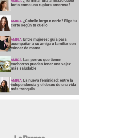
¿Terminar una amistad duele
AMIGA
tanto como una ruptura amorosa?
¿Cabello largo o corto? Elige tu
AMIGA
corte según tu cuello
Entre mujeres: guía para
AMIGA
acompañar a su amiga o familiar con
cáncer de mama
Las perras que tienen
AMIGA
cachorros pueden tener una vejez
más saludable
La nueva feminidad: entre la
AMIGA
independencia y el deseo de una vida
más tranquila