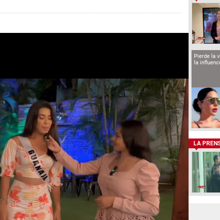
Pierde la 
la influen
LA PREN