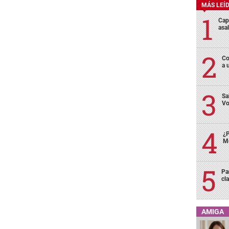
MÁS LEÍ
Cap
asa
Co
a 
Sa
Vo
¿P
Me
Pa
cl
AMIGA