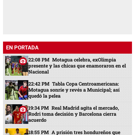
EN PORTADA
22:08 PM
Motagua celebra, exOlimpia
presente y las chicas que enamoraron en el
Nacional
22:42 PM
Tabla Copa Centroamericana:
Motagua sonríe y revés a Municipal; así
quedó la pelea
19:34 PM
Real Madrid agita el mercado,
Rodri toma decisión y Barcelona cierra
acuerdo
18:55 PM
A prisión tres hondureños que