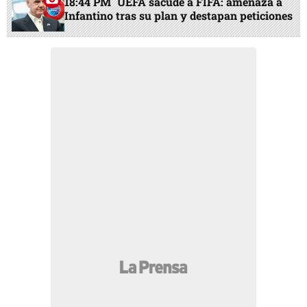
18:44 PM
UEFA sacude a FIFA: amenaza a
Infantino tras su plan y destapan peticiones