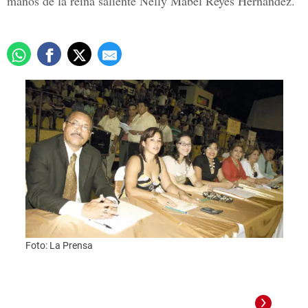
manos de la reina saliente Nelly Mabel Reyes Hernández.
Foto: La Prensa
Foto: