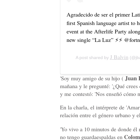
Agradecido de ser el primer Lati
first Spanish language artist to 
event at the Afterlife Party alo
new single “La Luz” ⚡⚡ @fortn
J Balvin
A post shared by
(@jba
Juan 
'Soy muy amigo de su hijo (
mañana y le pregunté: '¿Qué crees 
y me contestó: 'Nos enseñó cómo no 
En la charla, el intérprete de 'Ama
relación entre el género urbano y e
'Yo vivo a 10 minutos de donde él 
Colom
no tengo guardaespaldas en