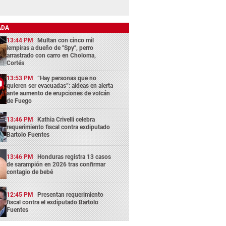
ADA
13:44 PM
Multan con cinco mil
lempiras a dueño de "Spy", perro
arrastrado con carro en Choloma,
Cortés
13:53 PM
“Hay personas que no
quieren ser evacuadas”: aldeas en alerta
ante aumento de erupciones de volcán
de Fuego
13:46 PM
Kathia Crivelli celebra
requerimiento fiscal contra exdiputado
Bartolo Fuentes
13:46 PM
Honduras registra 13 casos
de sarampión en 2026 tras confirmar
contagio de bebé
12:45 PM
Presentan requerimiento
fiscal contra el exdiputado Bartolo
Fuentes