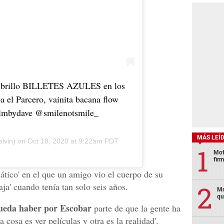
l brillo BILLETES AZULES en los
pa el Parcero, vainita bacana flow
filmbydave @smilenotsmile_
MÁS LEÍ
lvin) on
Oct 18, 2020 at 9:22am PDT
Mot
fir
ático' en el que un amigo vio el cuerpo de su
ja' cuando tenía tan solo seis años.
Mo
qu
ueda haber por Escobar
parte de que la gente ha
 cosa es ver películas y otra es la realidad'.