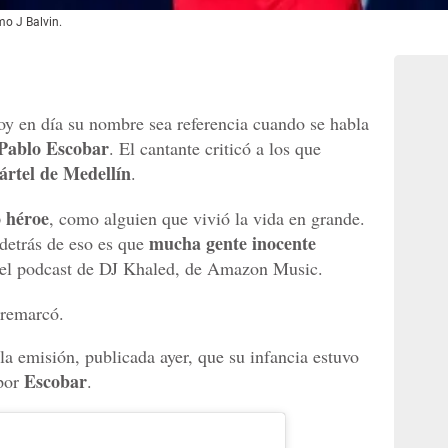
o J Balvin.
oy en día su nombre sea referencia cuando se habla
Pablo Escobar
. El cantante criticó a los que
ártel de Medellín
.
o héroe
, como alguien que vivió la vida en grande.
mucha gente inocente
 detrás de eso es que
el podcast de DJ Khaled, de Amazon Music.
 remarcó.
la emisión, publicada ayer, que su infancia estuvo
Escobar
por
.