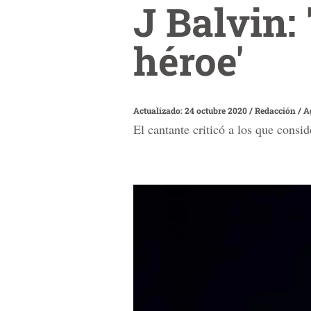
J Balvin:
héroe'
Actualizado: 24 octubre 2020
/
Redacción / A
El cantante criticó a los que consi