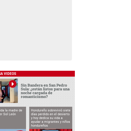
SA VIDEOS
Sin Bandera en San Pedro
Sula: ¿están listos para una
noche cargada de
romanticismo?
vida la madre de
Hondureño sobrevivió siete
cer Sol León
días perdido en el desierto
y hoy dedica su vida a
ayudar a migrantes y niños
hondureños