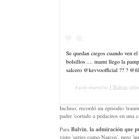
Se quedan ciegos cuando ven e
bolsillos .... mami llego la pam
salcero @kevvoofficial ?? ? @
J Balvin
A post shared by
(@jba
Incluso, recordó un episodio 'traum
padre 'cortado a pedacitos en una ca
Balvin
la admiración que p
Para
,
visto 'series como Narcos', pero 'una