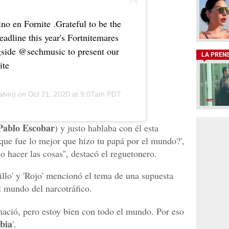
no en Fornite .Grateful to be the
headline this year's Fortnitemares
ngside @sechmusic to present our
LA PREN
ite
lvin) on
Oct 21, 2020 at 9:07am PDT
Pablo Escobar
) y justo hablaba con él esta
que fue lo mejor que hizo tu papá por el mundo?',
hacer las cosas'', destacó el reguetonero.
rillo' y 'Rojo' mencionó el tema de una supuesta
l mundo del narcotráfico.
nació, pero estoy bien con todo el mundo. Por eso
bia
'.