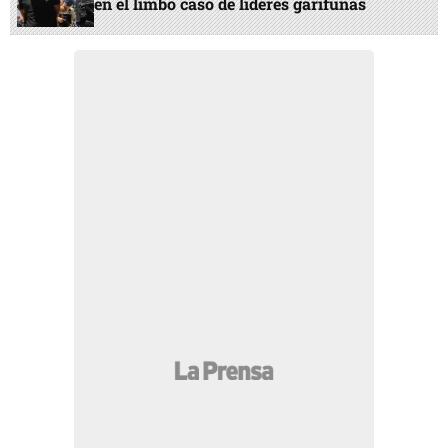
en el limbo caso de líderes garífunas