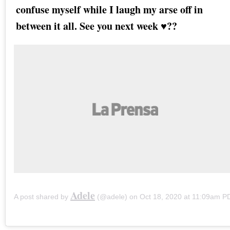
confuse myself while I laugh my arse off in
between it all. See you next week ♥️??
Adele
A post shared by
(@adele) on
Oct 18, 2020 at 11:09am P