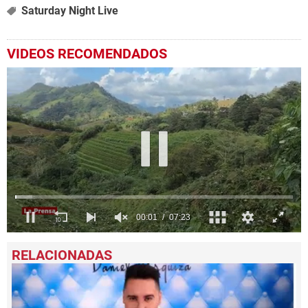
Saturday Night Live
VIDEOS RECOMENDADOS
0
seconds
of
7
minutes,
23
seconds