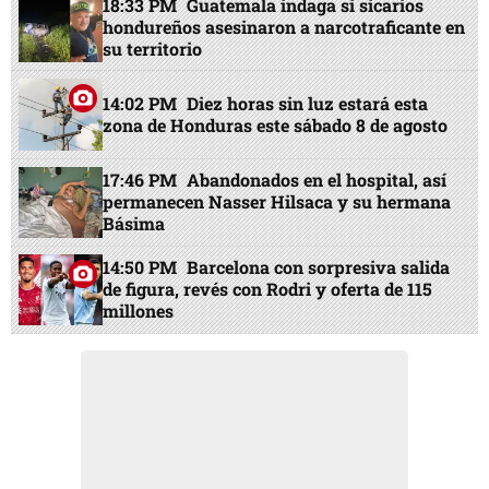
18:33 PM
Guatemala indaga si sicarios
hondureños asesinaron a narcotraficante en
su territorio
14:02 PM
Diez horas sin luz estará esta
zona de Honduras este sábado 8 de agosto
17:46 PM
Abandonados en el hospital, así
permanecen Nasser Hilsaca y su hermana
Básima
14:50 PM
Barcelona con sorpresiva salida
de figura, revés con Rodri y oferta de 115
millones