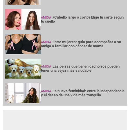
¿Cabello largo o corto? Elige tu corte según
AMIGA
tu cuello
Entre mujeres: guía para acompañar a su
AMIGA
amiga o familiar con cáncer de mama
Las perras que tienen cachorros pueden
AMIGA
tener una vejez más saludable
La nueva feminidad: entre la independencia
AMIGA
y el deseo de una vida más tranquila