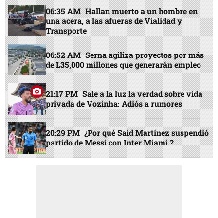
06:35 AM
Hallan muerto a un hombre en
una acera, a las afueras de Vialidad y
Transporte
06:52 AM
Serna agiliza proyectos por más
de L35,000 millones que generarán empleo
21:17 PM
Sale a la luz la verdad sobre vida
privada de Vozinha: Adiós a rumores
20:29 PM
¿Por qué Said Martínez suspendió
partido de Messi con Inter Miami ?