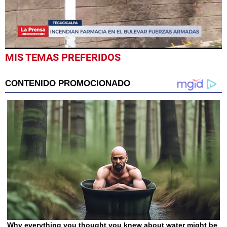
0
MIS TEMAS PREFERIDOS
seconds
of
34
seconds