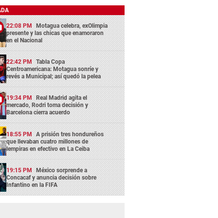
ADA
22:08 PM
Motagua celebra, exOlimpia
presente y las chicas que enamoraron
en el Nacional
22:42 PM
Tabla Copa
Centroamericana: Motagua sonríe y
revés a Municipal; así quedó la pelea
19:34 PM
Real Madrid agita el
mercado, Rodri toma decisión y
Barcelona cierra acuerdo
18:55 PM
A prisión tres hondureños
que llevaban cuatro millones de
lempiras en efectivo en La Ceiba
19:15 PM
México sorprende a
Concacaf y anuncia decisión sobre
Infantino en la FIFA