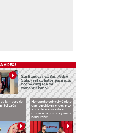
SA VIDEOS
Sin Bandera en San Pedro
Sula: ¿están listos para una
noche cargada de
romanticismo?
vida la madre de
Hondureño sobrevivió siete
cer Sol León
días perdido en el desierto
y hoy dedica su vida a
ayudar a migrantes y niños
hondureños