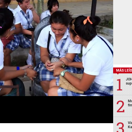
MÁS LEÍ
JOH
sup
Mo
fi
Vi
Ka