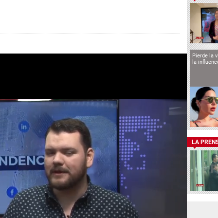
Pierde la 
la influen
LA PREN