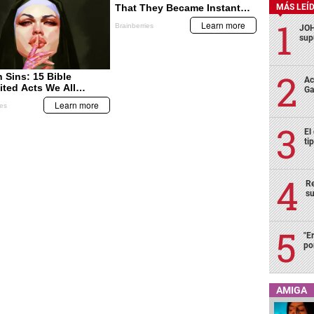
MÁS LEÍ
JOH
sup
Ac
Ga
El
ti
Re
su
"E
po
AMIGA