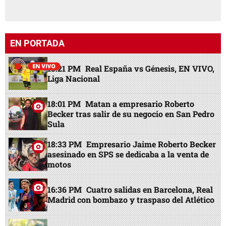
EN PORTADA
15:21 PM
Real España vs Génesis, EN VIVO,
Liga Nacional
18:01 PM
Matan a empresario Roberto
Becker tras salir de su negocio en San Pedro
Sula
18:33 PM
Empresario Jaime Roberto Becker
asesinado en SPS se dedicaba a la venta de
motos
16:36 PM
Cuatro salidas en Barcelona, Real
Madrid con bombazo y traspaso del Atlético