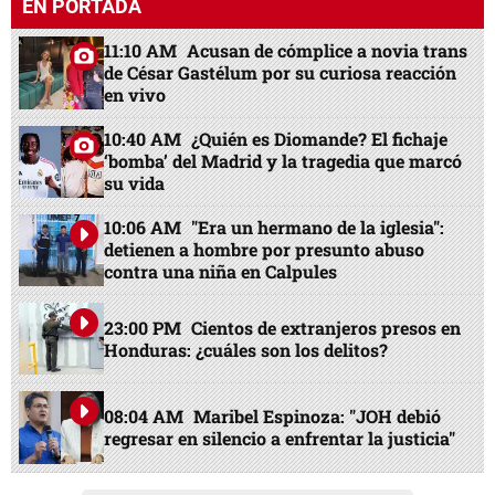
EN PORTADA
11:10 AM
Acusan de cómplice a novia trans
de César Gastélum por su curiosa reacción
en vivo
10:40 AM
¿Quién es Diomande? El fichaje
‘bomba’ del Madrid y la tragedia que marcó
su vida
10:06 AM
"Era un hermano de la iglesia":
detienen a hombre por presunto abuso
contra una niña en Calpules
23:00 PM
Cientos de extranjeros presos en
Honduras: ¿cuáles son los delitos?
08:04 AM
Maribel Espinoza: "JOH debió
regresar en silencio a enfrentar la justicia"