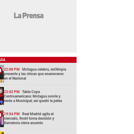
ADA
22:08 PM
Motagua celebra, exOlimpia
presente y las chicas que enamoraron
en el Nacional
22:42 PM
Tabla Copa
Centroamericana: Motagua sonríe y
revés a Municipal; así quedó la pelea
19:34 PM
Real Madrid agita el
mercado, Rodri toma decisión y
Barcelona cierra acuerdo