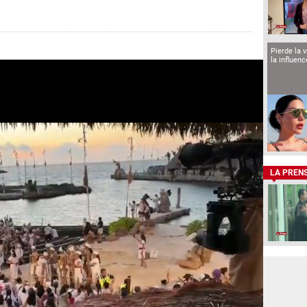
Pierde la 
la influen
LA PREN