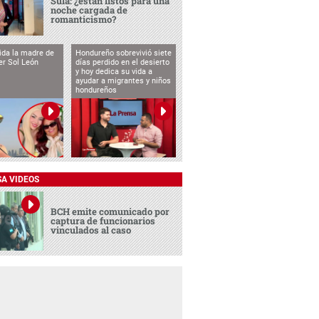
Sula: ¿están listos para una
noche cargada de
romanticismo?
vida la madre de
Hondureño sobrevivió siete
cer Sol León
días perdido en el desierto
y hoy dedica su vida a
ayudar a migrantes y niños
hondureños
SA VIDEOS
BCH emite comunicado por
captura de funcionarios
vinculados al caso