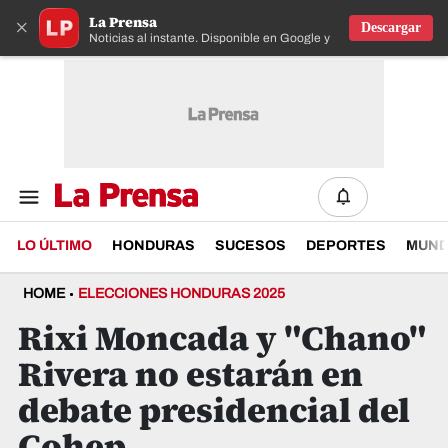
La Prensa
×
Descargar
Noticias al instante. Disponible en Google y IOS
LO ÚLTIMO
HONDURAS
SUCESOS
DEPORTES
MUN
HOME
ELECCIONES HONDURAS 2025
Rixi Moncada y "Chano"
Rivera no estarán en
debate presidencial del
Cohep