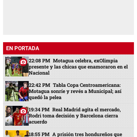
EN PORTADA
22:08 PM
Motagua celebra, exOlimpia
presente y las chicas que enamoraron en el
Nacional
22:42 PM
Tabla Copa Centroamericana:
Motagua sonríe y revés a Municipal; así
quedó la pelea
19:34 PM
Real Madrid agita el mercado,
Rodri toma decisión y Barcelona cierra
acuerdo
18:55 PM
A prisión tres hondureños que