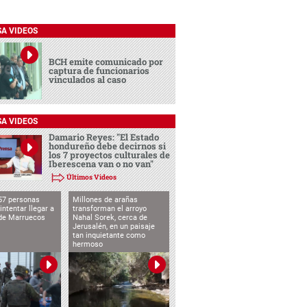
SA VIDEOS
BCH emite comunicado por
captura de funcionarios
vinculados al caso
SA VIDEOS
Damario Reyes: "El Estado
hondureño debe decirnos si
los 7 proyectos culturales de
Iberescena van o no van"
Últimos Videos
57 personas
Millones de arañas
intentar llegar a
transforman el arroyo
de Marruecos
Nahal Sorek, cerca de
Jerusalén, en un paisaje
tan inquietante como
hermoso