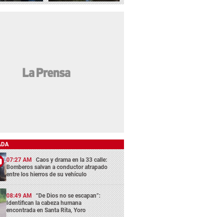
ADA
07:27 AM
Caos y drama en la 33 calle:
Bomberos salvan a conductor atrapado
entre los hierros de su vehículo
08:49 AM
“De Dios no se escapan”:
Identifican la cabeza humana
encontrada en Santa Rita, Yoro