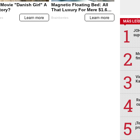
MÁS LEÍ
JOH
sup
Mo
fi
Vi
Ka
Re
cu
¡T
pr