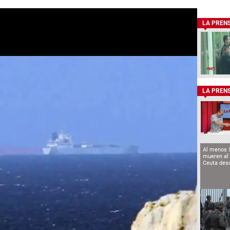
LA PREN
LA PREN
Al menos 
mueren al 
Ceuta des