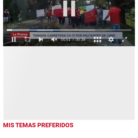
0
seconds
of
39
seconds
MIS TEMAS PREFERIDOS