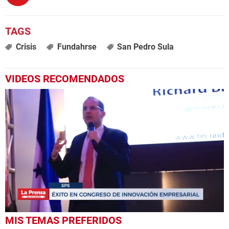
Crisis
Fundahrse
San Pedro Sula
VIDEOS RECOMENDADOS
0
MIS TEMAS PREFERIDOS
seconds