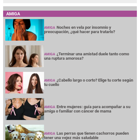
AMIGA
Noches en vela por insomnio y
AMIGA
preocupación, ¿qué hacer para tratarlo?
¿Terminar una amistad duele tanto como
AMIGA
una ruptura amorosa?
¿Cabello largo o corto? Elige tu corte según
AMIGA
tu cuello
Entre mujeres: guía para acompañar a su
AMIGA
amiga o familiar con cáncer de mama
Las perras que tienen cachorros pueden
AMIGA
tener una vejez más saludable