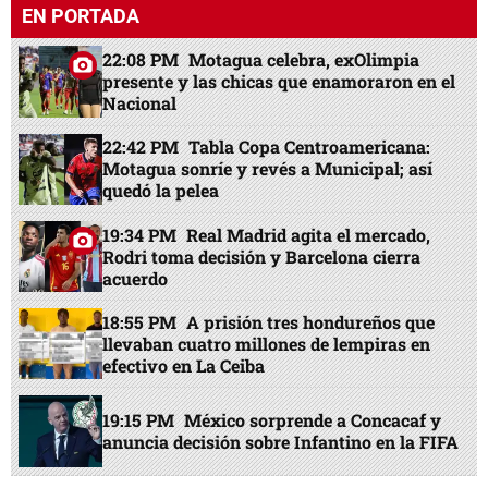
EN PORTADA
22:08 PM
Motagua celebra, exOlimpia
presente y las chicas que enamoraron en el
Nacional
22:42 PM
Tabla Copa Centroamericana:
Motagua sonríe y revés a Municipal; así
quedó la pelea
19:34 PM
Real Madrid agita el mercado,
Rodri toma decisión y Barcelona cierra
acuerdo
18:55 PM
A prisión tres hondureños que
llevaban cuatro millones de lempiras en
efectivo en La Ceiba
19:15 PM
México sorprende a Concacaf y
anuncia decisión sobre Infantino en la FIFA