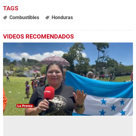
Combustibles
Honduras
VIDEOS RECOMENDADOS
0
seconds
of
9