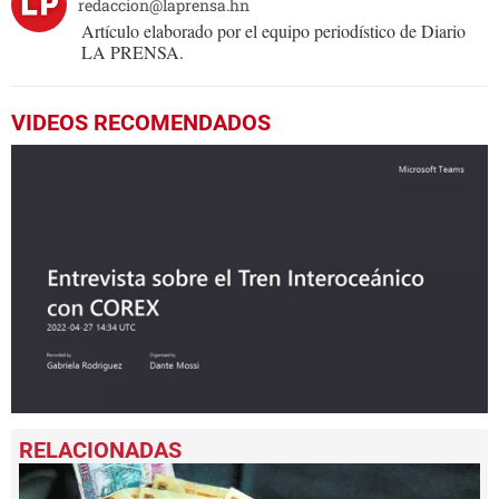
redaccion@laprensa.hn
Artículo elaborado por el equipo periodístico de Diario
LA PRENSA.
VIDEOS RECOMENDADOS
0
seconds
of
22
minutes,