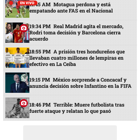
11:45 AM
Motagua perdona y está
empatando ante FAS en el Nacional
19:34 PM
Real Madrid agita el mercado,
Rodri toma decisión y Barcelona cierra
acuerdo
18:55 PM
A prisión tres hondureños que
llevaban cuatro millones de lempiras en
efectivo en La Ceiba
19:15 PM
México sorprende a Concacaf y
anuncia decisión sobre Infantino en la FIFA
18:46 PM
Terrible: Muere futbolista tras
fuerte ataque y relatan lo que pasó