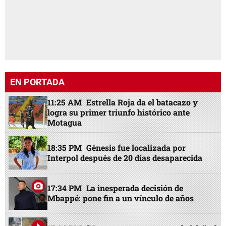
EN PORTADA
11:25 AM
Estrella Roja da el batacazo y
logra su primer triunfo histórico ante
Motagua
18:35 PM
Génesis fue localizada por
Interpol después de 20 días desaparecida
17:34 PM
La inesperada decisión de
Mbappé: pone fin a un vínculo de años