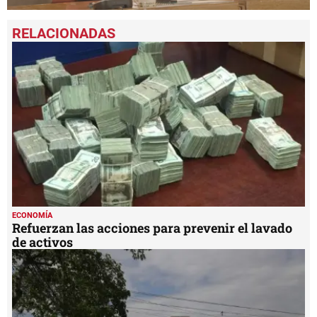
0
seconds
of
1
minute,
54
seconds
ECONOMÍA
Refuerzan las acciones para prevenir el lavado
de activos