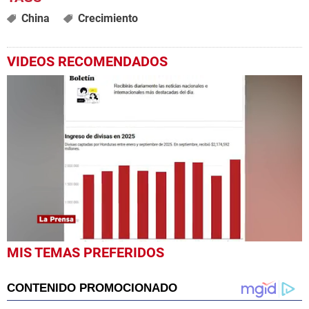
China
Crecimiento
VIDEOS RECOMENDADOS
0
MIS TEMAS PREFERIDOS
seconds
of
1
minute,
5