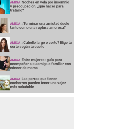
Noches en vela por insomnio
AMIGA
y preocupación, ¿qué hacer para
tratarlo?
¿Terminar una amistad duele
AMIGA
tanto como una ruptura amorosa?
¿Cabello largo o corto? Elige tu
AMIGA
corte según tu cuello
Entre mujeres: guía para
AMIGA
acompañar a su amiga o familiar con
cáncer de mama
Las perras que tienen
AMIGA
cachorros pueden tener una vejez
más saludable