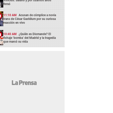
Vinicius: Salario y por cuañtos años
firmó
11:10 AM
Acusan de cómplice a novia
trans de César Gastélum por su curiosa
reacción en vivo
10:40 AM
¿Quién es Diomande? El
fichaje ‘bomba’ del Madrid y la tragedia
que marcó su vida