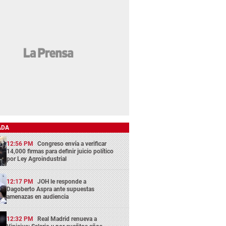
ADA
12:56 PM
Congreso envía a verificar
14,000 firmas para definir juicio político
por Ley Agroindustrial
12:17 PM
JOH le responde a
Dagoberto Aspra ante supuestas
amenazas en audiencia
12:32 PM
Real Madrid renueva a