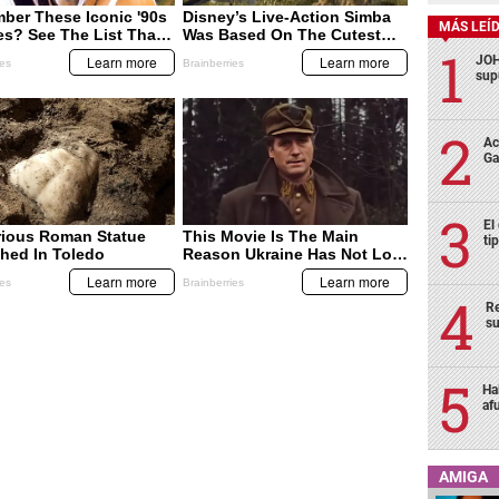
MÁS LEÍ
JOH
sup
Ac
Ga
El
ti
Re
su
Ha
af
AMIGA