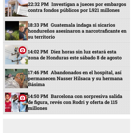
22:32 PM
Investigan a jueces por embargos
contra fondos públicos por L921 millones
18:33 PM
Guatemala indaga si sicarios
hondureños asesinaron a narcotraficante en
su territorio
14:02 PM
Diez horas sin luz estará esta
zona de Honduras este sábado 8 de agosto
17:46 PM
Abandonados en el hospital, así
permanecen Nasser Hilsaca y su hermana
Básima
14:50 PM
Barcelona con sorpresiva salida
de figura, revés con Rodri y oferta de 115
millones