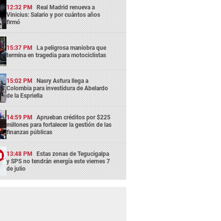
12:32 PM
Real Madrid renueva a
Vinicius: Salario y por cuántos años
firmó
15:37 PM
La peligrosa maniobra que
termina en tragedia para motociclistas
15:02 PM
Nasry Asfura llega a
Colombia para investidura de Abelardo
de la Espriella
14:59 PM
Aprueban créditos por $225
millones para fortalecer la gestión de las
finanzas públicas
13:48 PM
Estas zonas de Tegucigalpa
y SPS no tendrán energía este viernes 7
de julio