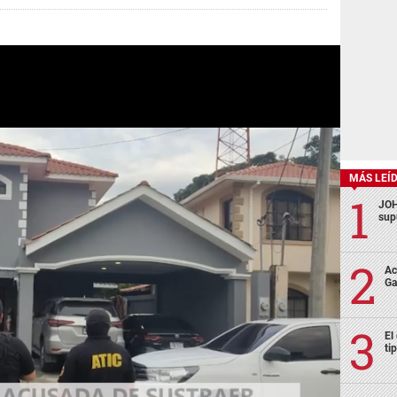
MÁS LEÍ
JOH
sup
Ac
Ga
El
ti