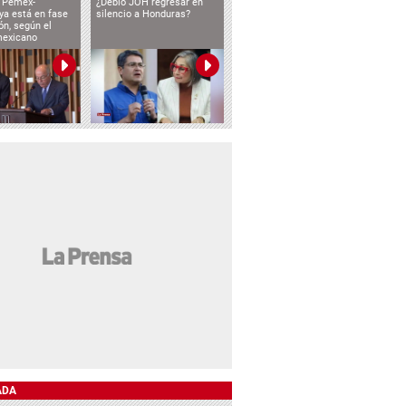
o Pemex-
¿Debió JOH regresar en
ya está en fase
silencio a Honduras?
ón, según el
mexicano
ADA