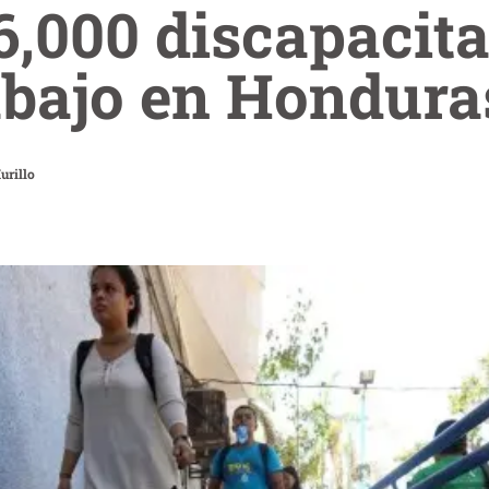
6,000 discapacit
abajo en Hondura
urillo