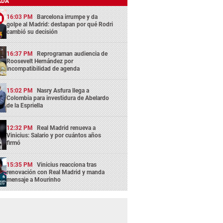
ADA
16:03 PM
Barcelona irrumpe y da
golpe al Madrid: destapan por qué Rodri
cambió su decisión
16:37 PM
Reprograman audiencia de
Roosevelt Hernández por
incompatibilidad de agenda
15:02 PM
Nasry Asfura llega a
Colombia para investidura de Abelardo
de la Espriella
12:32 PM
Real Madrid renueva a
Vinicius: Salario y por cuántos años
firmó
15:35 PM
Vinicius reacciona tras
renovación con Real Madrid y manda
mensaje a Mourinho