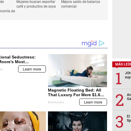
 de
Mujeres buscan exportar
Mejora saldo de balanza
café y productos de soya
comercial
onomía de
MÁS LEÍ
JOH
sup
Ac
Ga
El
ti