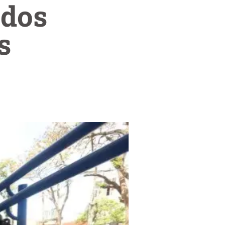
ados
s