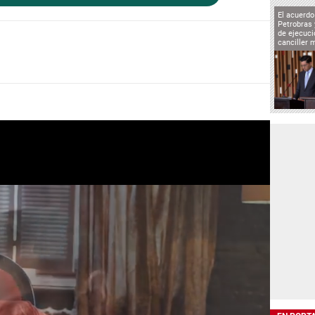
El acuerd
Petrobras 
de ejecuci
canciller 