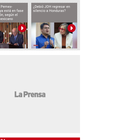
o Pemex-
¿Debió JOH regresar en
ya está en fase
silencio a Honduras?
ón, según el
mexicano