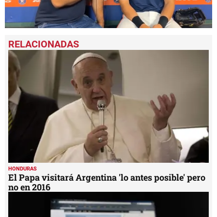
0
seconds
of
39
seconds
HONDURAS
El Papa visitará Argentina 'lo antes posible' pero
no en 2016