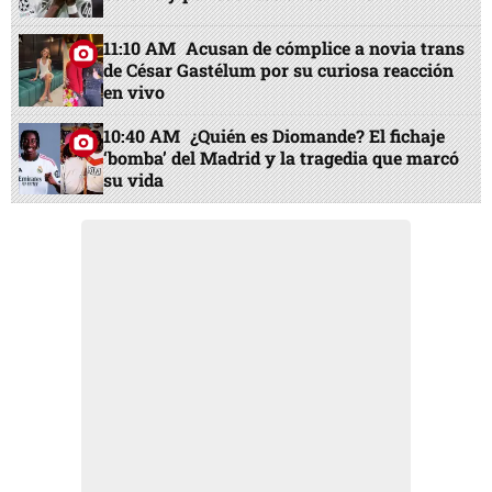
11:10 AM
Acusan de cómplice a novia trans
de César Gastélum por su curiosa reacción
en vivo
10:40 AM
¿Quién es Diomande? El fichaje
‘bomba’ del Madrid y la tragedia que marcó
su vida