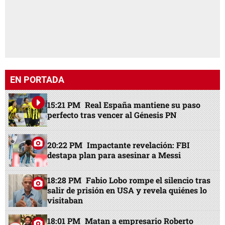
EN PORTADA
15:21 PM
Real España mantiene su paso
perfecto tras vencer al Génesis PN
20:22 PM
Impactante revelación: FBI
destapa plan para asesinar a Messi
18:28 PM
Fabio Lobo rompe el silencio tras
salir de prisión en USA y revela quiénes lo
visitaban
18:01 PM
Matan a empresario Roberto