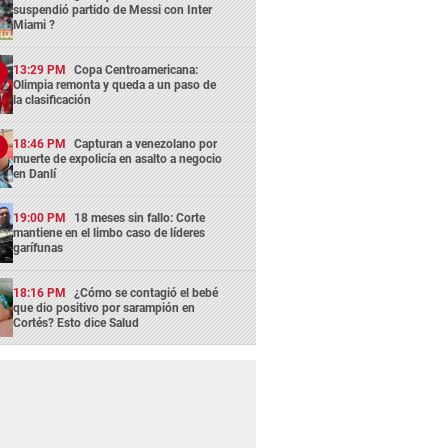
suspendió partido de Messi con Inter
Miami ?
13:29 PM
Copa Centroamericana:
Olimpia remonta y queda a un paso de
la clasificación
18:46 PM
Capturan a venezolano por
muerte de expolicía en asalto a negocio
en Danlí
19:00 PM
18 meses sin fallo: Corte
mantiene en el limbo caso de líderes
garífunas
18:16 PM
¿Cómo se contagió el bebé
que dio positivo por sarampión en
Cortés? Esto dice Salud