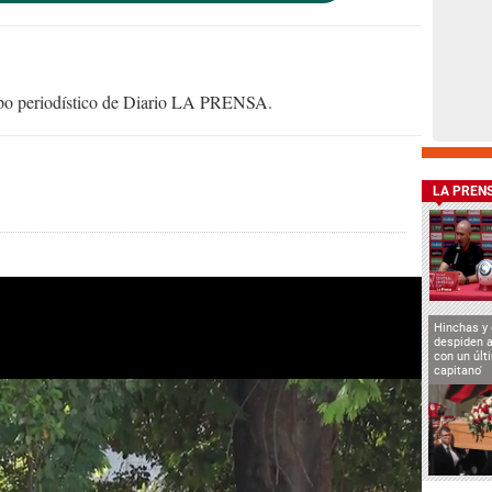
uipo periodístico de Diario LA PRENSA.
LA PREN
Hinchas y
despiden a
con un últ
capitano'