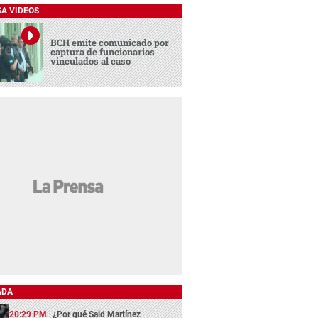
SA VIDEOS
BCH emite comunicado por
captura de funcionarios
vinculados al caso
ADA
20:29 PM
¿Por qué Said Martínez