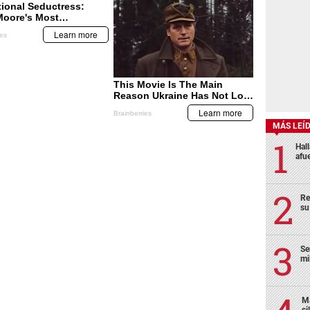
MÁS LEÍ
Hal
afu
Re
su
Se
mi
Ma
si