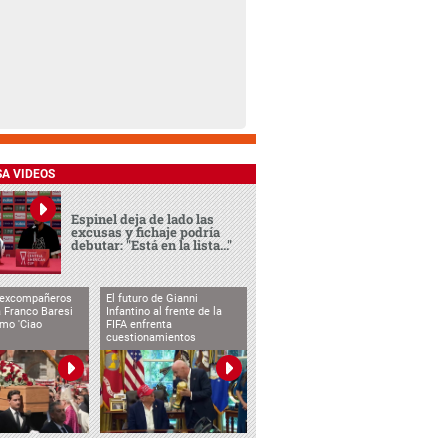
SA VIDEOS
Espinel deja de lado las
excusas y fichaje podría
debutar: "Está en la lista..."
 excompañeros
El futuro de Gianni
 Franco Baresi
Infantino al frente de la
imo 'Ciao
FIFA enfrenta
cuestionamientos