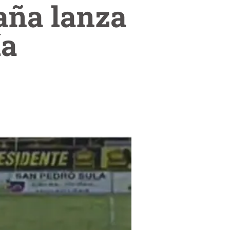
aña lanza
ía