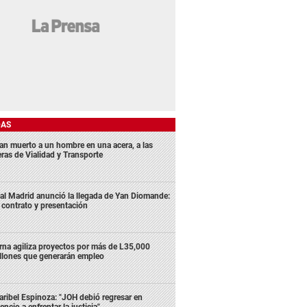
DAS
lan muerto a un hombre en una acera, a las
eras de Vialidad y Transporte
al Madrid anunció la llegada de Yan Diomande:
 contrato y presentación
rna agiliza proyectos por más de L35,000
llones que generarán empleo
ribel Espinoza: "JOH debió regresar en
lencio a enfrentar la justicia"