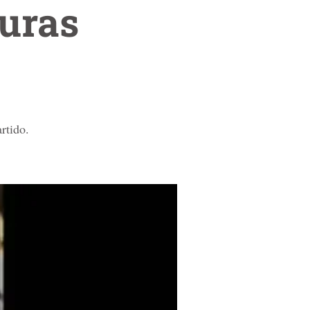
duras
rtido.