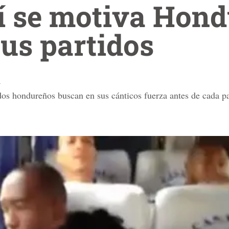
í se motiva Hon
sus partidos
a
os hondureños buscan en sus cánticos fuerza antes de cada pa