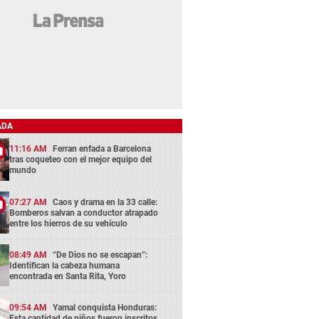
ADA
11:16 AM
Ferran enfada a Barcelona
tras coqueteo con el mejor equipo del
mundo
07:27 AM
Caos y drama en la 33 calle:
Bomberos salvan a conductor atrapado
entre los hierros de su vehículo
08:49 AM
“De Dios no se escapan”:
Identifican la cabeza humana
encontrada en Santa Rita, Yoro
09:54 AM
Yamal conquista Honduras:
Esta cantidad de niños fueron inscritos