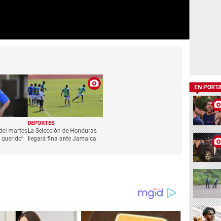
EN PORT
DEPORTES
del martes
La Selección de Honduras
 querido”
llegará fina ante Jamaica