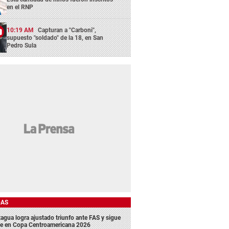
en el RNP
10:19 AM
Capturan a "Carboni",
supuesto "soldado" de la 18, en San
Pedro Sula
DAS
agua logra ajustado triunfo ante FAS y sigue
me en Copa Centroamericana 2026