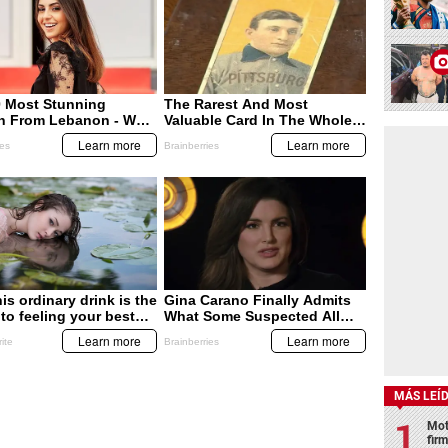
MÁS LEÍ
Mot
fir