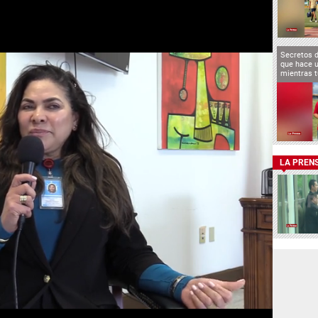
Secretos 
que hace u
mientras t
LA PREN