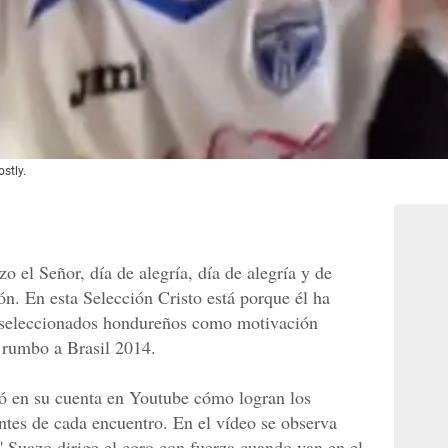
stly.
izo el Señor, día de alegría, día de alegría y de
ión. En esta Selección Cristo está porque él ha
os seleccionados hondureños como motivación
a rumbo a Brasil 2014.
ió en su cuenta en Youtube cómo logran los
antes de cada encuentro. En el vídeo se observa
 Suazo dirige el coro con fuerza cuando van en el