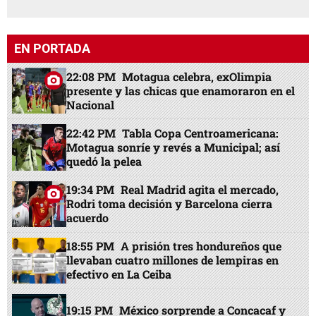
EN PORTADA
22:08 PM
Motagua celebra, exOlimpia
presente y las chicas que enamoraron en el
Nacional
22:42 PM
Tabla Copa Centroamericana:
Motagua sonríe y revés a Municipal; así
quedó la pelea
19:34 PM
Real Madrid agita el mercado,
Rodri toma decisión y Barcelona cierra
acuerdo
18:55 PM
A prisión tres hondureños que
llevaban cuatro millones de lempiras en
efectivo en La Ceiba
19:15 PM
México sorprende a Concacaf y