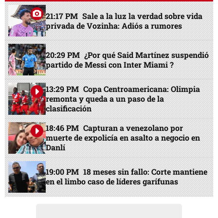
21:17 PM
Sale a la luz la verdad sobre vida
privada de Vozinha: Adiós a rumores
20:29 PM
¿Por qué Said Martínez suspendió
partido de Messi con Inter Miami ?
13:29 PM
Copa Centroamericana: Olimpia
remonta y queda a un paso de la
clasificación
18:46 PM
Capturan a venezolano por
muerte de expolicía en asalto a negocio en
Danlí
19:00 PM
18 meses sin fallo: Corte mantiene
en el limbo caso de líderes garífunas