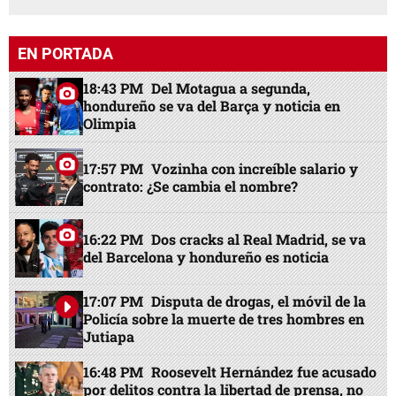
EN PORTADA
18:43 PM
Del Motagua a segunda,
hondureño se va del Barça y noticia en
Olimpia
17:57 PM
Vozinha con increíble salario y
contrato: ¿Se cambia el nombre?
16:22 PM
Dos cracks al Real Madrid, se va
del Barcelona y hondureño es noticia
17:07 PM
Disputa de drogas, el móvil de la
Policía sobre la muerte de tres hombres en
Jutiapa
16:48 PM
Roosevelt Hernández fue acusado
por delitos contra la libertad de prensa, no